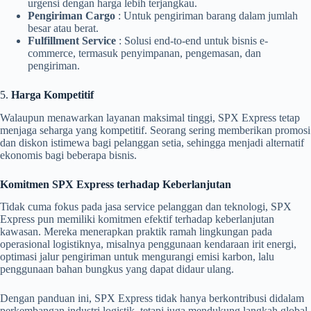
urgensi dengan harga lebih terjangkau.
Pengiriman Cargo
: Untuk pengiriman barang dalam jumlah
besar atau berat.
Fulfillment Service
: Solusi end-to-end untuk bisnis e-
commerce, termasuk penyimpanan, pengemasan, dan
pengiriman.
5.
Harga Kompetitif
Walaupun menawarkan layanan maksimal tinggi, SPX Express tetap
menjaga seharga yang kompetitif. Seorang sering memberikan promosi
dan diskon istimewa bagi pelanggan setia, sehingga menjadi alternatif
ekonomis bagi beberapa bisnis.
Komitmen SPX Express terhadap Keberlanjutan
Tidak cuma fokus pada jasa service pelanggan dan teknologi, SPX
Express pun memiliki komitmen efektif terhadap keberlanjutan
kawasan. Mereka menerapkan praktik ramah lingkungan pada
operasional logistiknya, misalnya penggunaan kendaraan irit energi,
optimasi jalur pengiriman untuk mengurangi emisi karbon, lalu
penggunaan bahan bungkus yang dapat didaur ulang.
Dengan panduan ini, SPX Express tidak hanya berkontribusi didalam
perkembangan industri logistik, tetapi juga mendukung langkah global