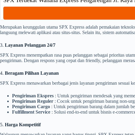
SPX Terdekat Wahana Express Pengarengan Jl. Raya
Merupakan keunggulan utama SPX Express adalah pemakaian teknologi
langsung melewati aplikasi atau situs-situs. Selain itu, sistem automat
3.
Layanan Pelanggan 24/7
SPX Express menempatkan rasa puas pelanggan sebagai prioritas utam
pengiriman. Dengan respons yang cepat dan friendly, pelanggan mer
4.
Beragam Pilihan Layanan
SPX Express menawarkan berbagai jenis layanan pengiriman sesuai ke
Pengiriman Ekspres
: Untuk pengiriman mendesak yang memer
Pengiriman Reguler
: Cocok untuk pengiriman barang non-urge
Pengiriman Cargo
: Untuk pengiriman barang dalam jumlah bes
Fulfillment Service
: Solusi end-to-end untuk bisnis e-commer
5.
Harga Kompetitif
Walaupun menawarkan layanan yang bagus tinggi, SPX Express tetap me