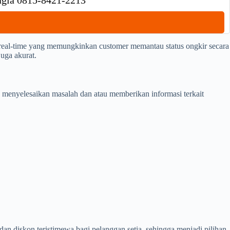
hagia 0815-8421-2213
eal-time yang memungkinkan customer memantau status ongkir secara
juga akurat.
 menyelesaikan masalah dan atau memberikan informasi terkait
 diskon teristimewa bagi pelanggan setia, sehingga menjadi pilihan