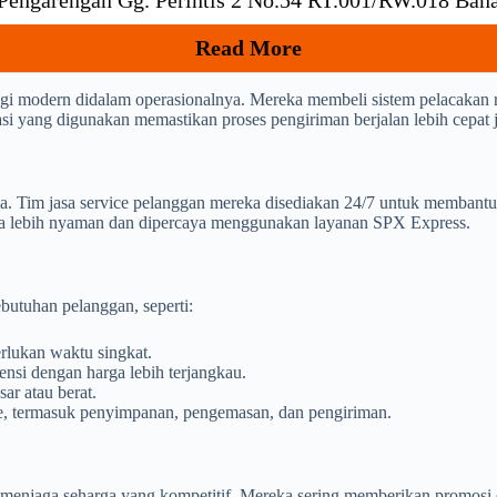
 Pengarengan Gg. Perintis 2 No.54 RT.001/RW.018 Ba
Read More
 modern didalam operasionalnya. Mereka membeli sistem pelacakan r
isasi yang digunakan memastikan proses pengiriman berjalan lebih cepat 
a. Tim jasa service pelanggan mereka disediakan 24/7 untuk membantu
asa lebih nyaman dan dipercaya menggunakan layanan SPX Express.
butuhan pelanggan, seperti:
lukan waktu singkat.
nsi dengan harga lebih terjangkau.
ar atau berat.
ce, termasuk penyimpanan, pengemasan, dan pengiriman.
njaga seharga yang kompetitif. Mereka sering memberikan promosi dan