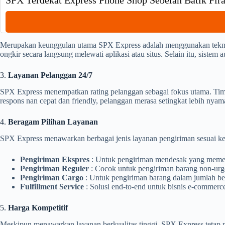
SPX Terdekat Express Phone Shop Sebelah Batik Fi
Merupakan keunggulan utama SPX Express adalah menggunakan teknol
ongkir secara langsung melewati aplikasi atau situs. Selain itu, siste
3.
Layanan Pelanggan 24/7
SPX Express menempatkan rating pelanggan sebagai fokus utama. Tim
respons nan cepat dan friendly, pelanggan merasa setingkat lebih n
4.
Beragam Pilihan Layanan
SPX Express menawarkan berbagai jenis layanan pengiriman sesuai ke
Pengiriman Ekspres
: Untuk pengiriman mendesak yang memer
Pengiriman Reguler
: Cocok untuk pengiriman barang non-urge
Pengiriman Cargo
: Untuk pengiriman barang dalam jumlah bes
Fulfillment Service
: Solusi end-to-end untuk bisnis e-commer
5.
Harga Kompetitif
Meskipun menawarkan layanan berkualitas tinggi, SPX Express tetap m