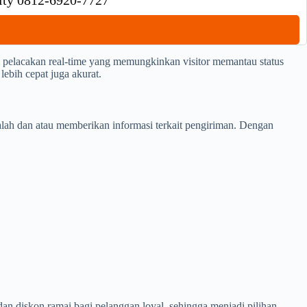
City 0812-6920-7727
pelacakan real-time yang memungkinkan visitor memantau status
lebih cepat juga akurat.
ah dan atau memberikan informasi terkait pengiriman. Dengan
an diskon ramai bagi pelanggan loyal, sehingga menjadi pilihan