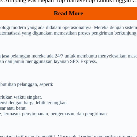
ras Simpang Pas Depan Top Barbershop Lubuklinggau 
Read More
ogi modern yang ada didalam operasionalnya. Mereka dengan sistem 
m automatisasi yang digunakan memastikan proses pengiriman berkunjung 
 jasa pelanggan mereka ada 24/7 untuk membantu menyelesaikan masal
yaman dan jamin menggunakan layanan SPX Express.
butuhan pelanggan, seperti:
lukan waktu singkat.
nsi dengan harga lebih terjangkau.
ar atau berat.
ce, termasuk penyimpanan, pengemasan, dan pengiriman.
enjaga tarif yang kompetitif. Masyarakat sering memberikan promosi d