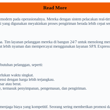
Read More
modern pada operasionalnya. Mereka dengan sistem pelacakan real-t
sasi yang digunakan meyakinkan proses pengiriman berada lebih cepat ser
 Tim layanan pelanggan mereka di bangun 24/7 untuk menolong menye
gkat lebih nyaman dan mempercayai menggunakan layanan SPX Express
butuhan pelanggan, seperti:
lukan waktu singkat.
nsi dengan harga lebih terjangkau.
ar atau berat.
ce, termasuk penyimpanan, pengemasan, dan pengiriman.
enjaga biaya yang kompetitif. Seorang sering memberikan promosi da