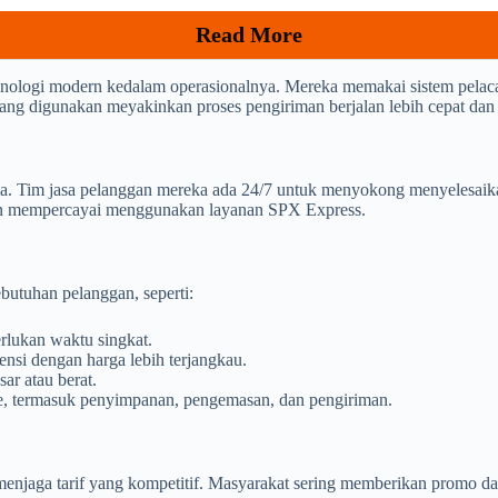
Read More
nologi modern kedalam operasionalnya. Mereka memakai sistem pelac
s yang digunakan meyakinkan proses pengiriman berjalan lebih cepat dan 
ma. Tim jasa pelanggan mereka ada 24/7 untuk menyokong menyelesaik
dan mempercayai menggunakan layanan SPX Express.
butuhan pelanggan, seperti:
lukan waktu singkat.
nsi dengan harga lebih terjangkau.
ar atau berat.
ce, termasuk penyimpanan, pengemasan, dan pengiriman.
enjaga tarif yang kompetitif. Masyarakat sering memberikan promo dan