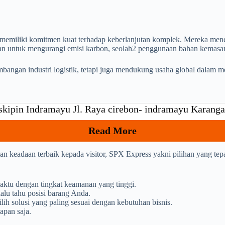
memiliki komitmen kuat terhadap keberlanjutan komplek. Mereka mener
man untuk mengurangi emisi karbon, seolah2 penggunaan bahan kemasan
mbangan industri logistik, tetapi juga mendukung usaha global dalam 
askipin Indramayu Jl. Raya cirebon- indramayu Karan
Read More
kan keadaan terbaik kepada visitor, SPX Express yakni pilihan yang t
aktu dengan tingkat keamanan yang tinggi.
alu tahu posisi barang Anda.
h solusi yang paling sesuai dengan kebutuhan bisnis.
apan saja.