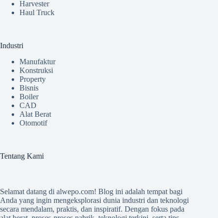
Harvester
Haul Truck
Industri
Manufaktur
Konstruksi
Property
Bisnis
Boiler
CAD
Alat Berat
Otomotif
Tentang Kami
Selamat datang di
alwepo.com
! Blog ini adalah tempat bagi
Anda yang ingin mengeksplorasi dunia industri dan teknologi
secara mendalam, praktis, dan inspiratif. Dengan fokus pada
alat berat, proses-proses pabrik, teknologi terkini, serta tips