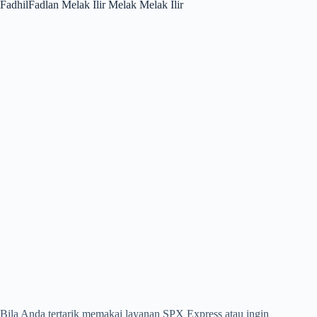
FadhilFadlan Melak Ilir Melak Melak Ilir
Bila Anda tertarik memakai layanan SPX Express atau ingin