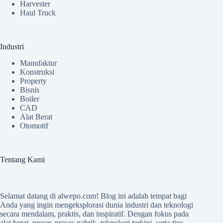
Harvester
Haul Truck
Industri
Manufaktur
Konstruksi
Property
Bisnis
Boiler
CAD
Alat Berat
Otomotif
Tentang Kami
Selamat datang di
alwepo.com
! Blog ini adalah tempat bagi
Anda yang ingin mengeksplorasi dunia industri dan teknologi
secara mendalam, praktis, dan inspiratif. Dengan fokus pada
alat berat, proses-proses pabrik, teknologi terkini, serta tips