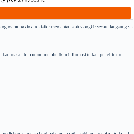
ity (0542) 8700216
ang memungkinkan visitor memantau status ongkir secara langsung via
ikan masalah maupun memberikan informasi terkait pengiriman.
n diskon istimewa bagi pelanggan setia, sehingga menjadi terkenal