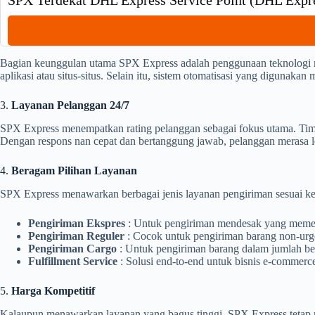
SPX Terdekat DHL Express Service Point (DHL Expre
Bagian keunggulan utama SPX Express adalah penggunaan teknologi mo
aplikasi atau situs-situs. Selain itu, sistem otomatisasi yang digunaka
3.
Layanan Pelanggan 24/7
SPX Express menempatkan rating pelanggan sebagai fokus utama. Tim
Dengan respons nan cepat dan bertanggung jawab, pelanggan merasa
4.
Beragam Pilihan Layanan
SPX Express menawarkan berbagai jenis layanan pengiriman sesuai ke
Pengiriman Ekspres
: Untuk pengiriman mendesak yang memer
Pengiriman Reguler
: Cocok untuk pengiriman barang non-urge
Pengiriman Cargo
: Untuk pengiriman barang dalam jumlah bes
Fulfillment Service
: Solusi end-to-end untuk bisnis e-commer
5.
Harga Kompetitif
Kalaupun menawarkan layanan yang bagus tinggi, SPX Express tetap m