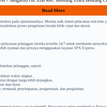
ss - Sangatta) Gn. Elai Kec. Bontang Utara Bontang C
Read More
dern pada operasionalnya. Mereka naik sistem pelacakan real-time y
n meyakinkan proses pengiriman berada lebih cepat dan akurat.
 pelayanan pelanggan mereka tersedia 24/7 untuk membantu menyelesa
 lebih nyaman dan percaya menggunakan layanan SPX Express.
butuhan pelanggan, seperti:
lukan waktu singkat.
nsi dengan harga lebih terjangkau.
ar atau berat.
ce, termasuk penyimpanan, pengemasan, dan pengiriman.
enjaga harga yang kompetitif. Masyarakat sering memberikan Bagus da