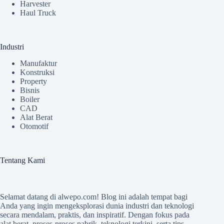
Harvester
Haul Truck
Industri
Manufaktur
Konstruksi
Property
Bisnis
Boiler
CAD
Alat Berat
Otomotif
Tentang Kami
Selamat datang di
alwepo.com
! Blog ini adalah tempat bagi
Anda yang ingin mengeksplorasi dunia industri dan teknologi
secara mendalam, praktis, dan inspiratif. Dengan fokus pada
alat berat, proses-proses pabrik, teknologi terkini, serta tips