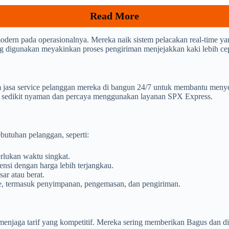
Read More
dern pada operasionalnya. Mereka naik sistem pelacakan real-time 
yang digunakan meyakinkan proses pengiriman menjejakkan kaki lebih cep
jasa service pelanggan mereka di bangun 24/7 untuk membantu menyel
a sedikit nyaman dan percaya menggunakan layanan SPX Express.
butuhan pelanggan, seperti:
lukan waktu singkat.
nsi dengan harga lebih terjangkau.
ar atau berat.
ce, termasuk penyimpanan, pengemasan, dan pengiriman.
njaga tarif yang kompetitif. Mereka sering memberikan Bagus dan disk