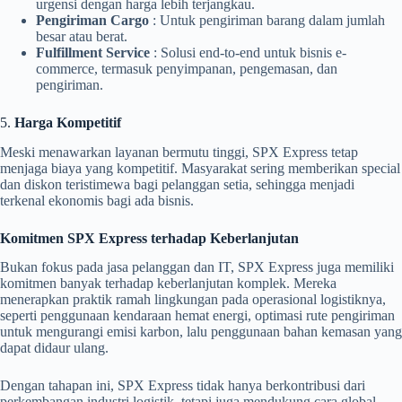
urgensi dengan harga lebih terjangkau.
Pengiriman Cargo
: Untuk pengiriman barang dalam jumlah
besar atau berat.
Fulfillment Service
: Solusi end-to-end untuk bisnis e-
commerce, termasuk penyimpanan, pengemasan, dan
pengiriman.
5.
Harga Kompetitif
Meski menawarkan layanan bermutu tinggi, SPX Express tetap
menjaga biaya yang kompetitif. Masyarakat sering memberikan special
dan diskon teristimewa bagi pelanggan setia, sehingga menjadi
terkenal ekonomis bagi ada bisnis.
Komitmen SPX Express terhadap Keberlanjutan
Bukan fokus pada jasa pelanggan dan IT, SPX Express juga memiliki
komitmen banyak terhadap keberlanjutan komplek. Mereka
menerapkan praktik ramah lingkungan pada operasional logistiknya,
seperti penggunaan kendaraan hemat energi, optimasi rute pengiriman
untuk mengurangi emisi karbon, lalu penggunaan bahan kemasan yang
dapat didaur ulang.
Dengan tahapan ini, SPX Express tidak hanya berkontribusi dari
perkembangan industri logistik, tetapi juga mendukung cara global