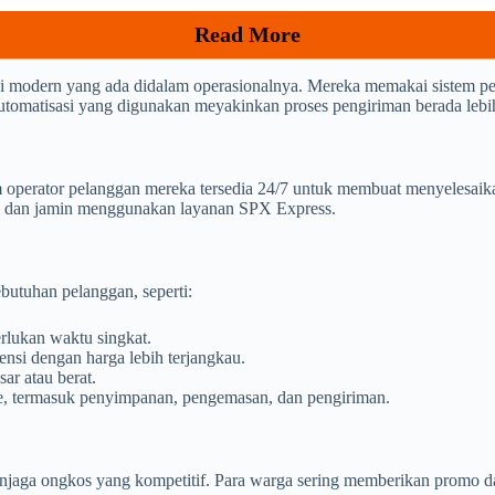
Read More
i modern yang ada didalam operasionalnya. Mereka memakai sistem p
m automatisasi yang digunakan meyakinkan proses pengiriman berada lebi
operator pelanggan mereka tersedia 24/7 untuk membuat menyelesaika
an dan jamin menggunakan layanan SPX Express.
butuhan pelanggan, seperti:
lukan waktu singkat.
nsi dengan harga lebih terjangkau.
ar atau berat.
ce, termasuk penyimpanan, pengemasan, dan pengiriman.
aga ongkos yang kompetitif. Para warga sering memberikan promo dan 