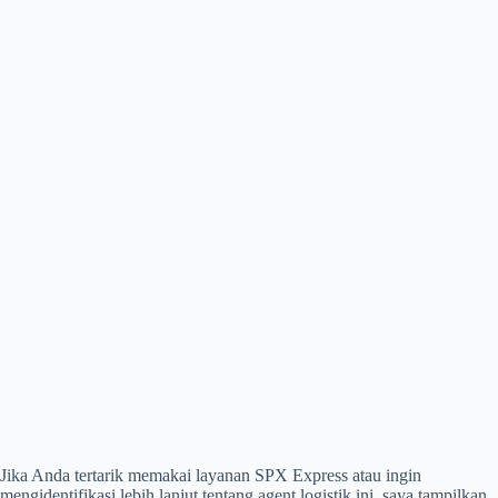
Jika Anda tertarik memakai layanan SPX Express atau ingin
mengidentifikasi lebih lanjut tentang agent logistik ini, saya tampilkan