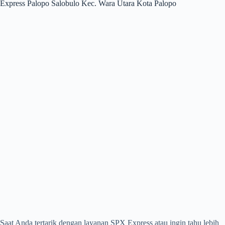
Express Palopo Salobulo Kec. Wara Utara Kota Palopo
Saat Anda tertarik dengan layanan SPX Express atau ingin tahu lebih