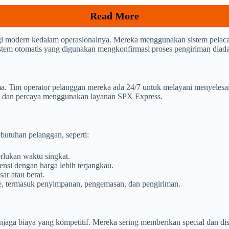
Read More
i modern kedalam operasionalnya. Mereka menggunakan sistem pelac
sistem otomatis yang digunakan mengkonfirmasi proses pengiriman diadak
 Tim operator pelanggan mereka ada 24/7 untuk melayani menyelesai
an dan percaya menggunakan layanan SPX Express.
butuhan pelanggan, seperti:
lukan waktu singkat.
nsi dengan harga lebih terjangkau.
ar atau berat.
ce, termasuk penyimpanan, pengemasan, dan pengiriman.
ga biaya yang kompetitif. Mereka sering memberikan special dan disk